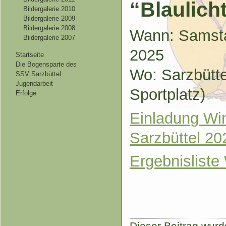
“Blaulich
Bildergalerie 2010
Bildergalerie 2009
Bildergalerie 2008
Wann: Samsta
Bildergalerie 2007
2025
Startseite
Die Bogensparte des
Wo: Sarzbütte
SSV Sarzbüttel
Jugendarbeit
Sportplatz)
Erfolge
Einladung Win
Sarzbüttel 2
Ergebnisliste
Dieser Beitrag wur