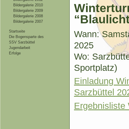
Wintertur
Bildergalerie 2010
Bildergalerie 2009
“Blaulich
Bildergalerie 2008
Bildergalerie 2007
Wann: Samsta
Startseite
Die Bogensparte des
SSV Sarzbüttel
2025
Jugendarbeit
Erfolge
Wo: Sarzbütte
Sportplatz)
Einladung Win
Sarzbüttel 2
Ergebnisliste