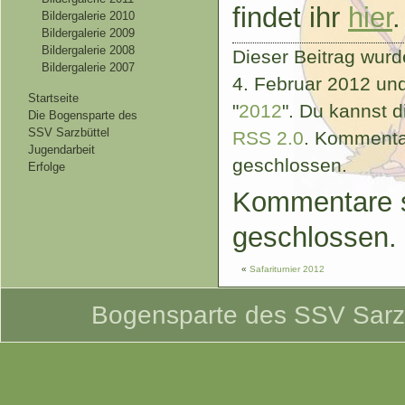
findet ihr
hier
.
Bildergalerie 2010
Bildergalerie 2009
Bildergalerie 2008
Dieser Beitrag wur
Bildergalerie 2007
4. Februar 2012 un
Startseite
"
2012
". Du kannst 
Die Bogensparte des
SSV Sarzbüttel
RSS 2.0
. Kommentar
Jugendarbeit
geschlossen.
Erfolge
Kommentare s
geschlossen.
«
Safariturnier 2012
Bogensparte des SSV Sarzbü