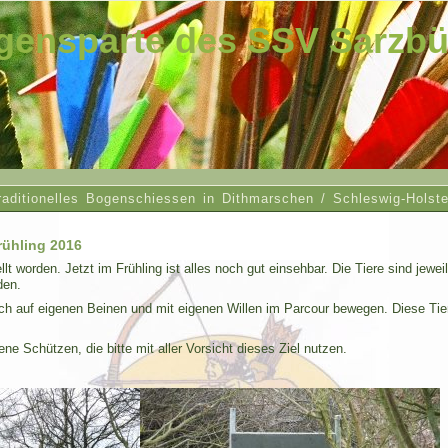
gensparte des SSV Sarzbüt
raditionelles Bogenschiessen in Dithmarschen / Schleswig-Holste
rühling 2016
llt worden. Jetzt im Frühling ist alles noch gut einsehbar. Die Tiere sind jew
den.
ich auf eigenen Beinen und mit eigenen Willen im Parcour bewegen. Diese Tie
rene Schützen, die bitte mit aller Vorsicht dieses Ziel nutzen.