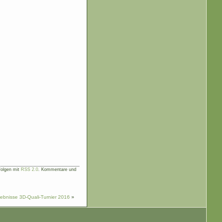
folgen mit
RSS 2.0
. Kommentare und
ebnisse 3D-Quali-Turnier 2016
»