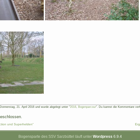
onnerstag, 21. April 2016 und wurde abgelegt unter "
2016
,
Bogenparcour
". Du kannst die Kommentare ver
geschlossen.
iction und Superhelden“
Erg
Bogensparte des SSV Sarzbüttel läuft unter
Wordpress
6.9.4