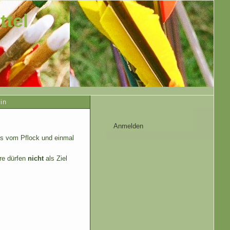
tel
in
Anmelden
eils vom Pflock und einmal
re dürfen
nicht
als Ziel