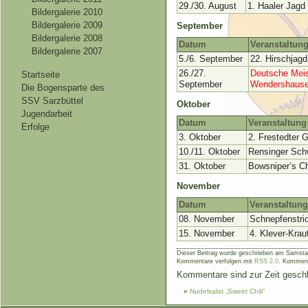
29./30. August
1. Haaler Jagd
Bildergalerie 2010
Bildergalerie 2009
September
Bildergalerie 2008
Datum
Veranstaltun
Bildergalerie 2007
5./6. September
22. Hirschjag
26./27.
Deutsche Meis
Startseite
September
Wendershaus
Die Bogensparte des
SSV Sarzbüttel
Oktober
Jugendarbeit
Datum
Veranstaltung
Erfolge
3. Oktober
2. Frestedter G
10./11. Oktober
Rensinger Sch
31. Oktober
Bowsniper’s C
November
Datum
Veranstaltung
08. November
Schnepfenstri
15. November
4. Klever-Krau
Dieser Beitrag wurde geschrieben am Samstag
Kommentare verfolgen mit
RSS 2.0
. Komment
Kommentare sind zur Zeit gesch
«
Nudelsalat „Sweet Chili“