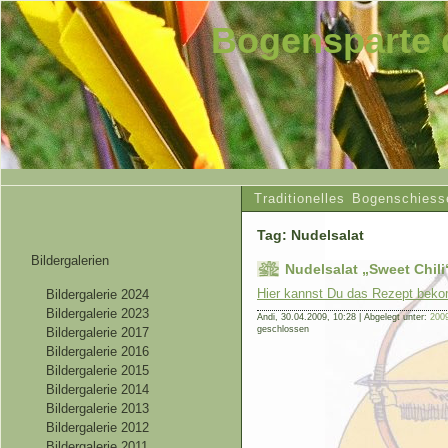
Bogensparte 
Traditionelles Bogenschiess
Tag: Nudelsalat
Bildergalerien
Nudelsalat „Sweet Chili
Hier kannst Du das Rezept be
Bildergalerie 2024
Bildergalerie 2023
Andi,
30.04.2009, 10:28 | Abgelegt unter:
200
geschlossen
Bildergalerie 2017
Bildergalerie 2016
Bildergalerie 2015
Bildergalerie 2014
Bildergalerie 2013
Bildergalerie 2012
Bildergalerie 2011