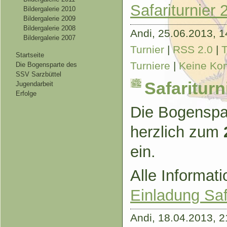
Safariturnier 
Bildergalerie 2010
Bildergalerie 2009
Bildergalerie 2008
Andi,
25.06.2013, 1
Bildergalerie 2007
Turnier
|
RSS 2.0
|
Startseite
Turniere
|
Keine Ko
Die Bogensparte des
SSV Sarzbüttel
Safariturn
Jugendarbeit
Erfolge
Die Bogenspar
herzlich zum
ein.
Alle Informati
Einladung Saf
Andi,
18.04.2013, 2