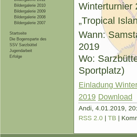
Winterturnier
Bildergalerie 2010
Bildergalerie 2009
Bildergalerie 2008
„Tropical Isla
Bildergalerie 2007
Wann: Samsta
Startseite
Die Bogensparte des
2019
SSV Sarzbüttel
Jugendarbeit
Wo: Sarzbütte
Erfolge
Sportplatz)
Einladung Winter
2019
Download
Andi,
4.01.2019, 20:
RSS 2.0
|
TB
|
Komm