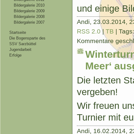
Bildergalerie 2010
und einige Bi
Bildergalerie 2009
Bildergalerie 2008
Andi,
23.03.2014, 2
Bildergalerie 2007
RSS 2.0
|
TB
| Tags
Startseite
Die Bogensparte des
Kommentare gesch
SSV Sarzbüttel
Jugendarbeit
Winterturn
Erfolge
Meer‘ aus
Die letzten St
vergeben!
Wir freuen un
Turnier mit e
Andi,
16.02.2014, 2